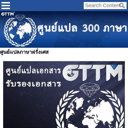
ศูนย์แปลภาษาฝรั่งเศส