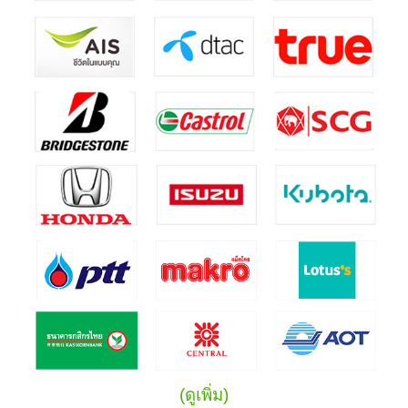
(ดูเพิ่ม)