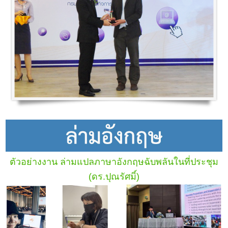
ตัวอย่างงาน ล่ามแปลภาษาอังกฤษฉับพลันในที่ประชุม
(ดร.ปุณรัศมิ์)