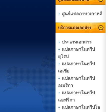
ศูนย์แปลภาษาเกาหลี
ประเภทเอกสาร
แปลภาษาในทวีป
ยุโรป
แปลภาษาในทวีป
เอเชีย
แปลภาษาในทวีป
อเมริกา
แปลภาษาในทวีป
แอฟริกา
แปลภาษาในทวีปโอ