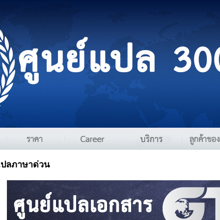
ปลภาษาด่วน