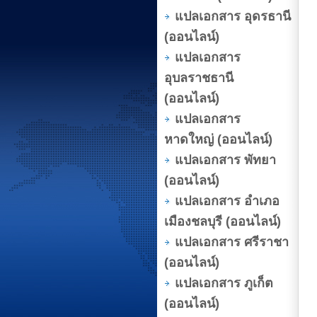
แปลเอกสาร อุดรธานี
(ออนไลน์)
แปลเอกสาร
อุบลราชธานี
(ออนไลน์)
แปลเอกสาร
หาดใหญ่ (ออนไลน์)
แปลเอกสาร พัทยา
(ออนไลน์)
แปลเอกสาร อำเภอ
เมืองชลบุรี (ออนไลน์)
แปลเอกสาร ศรีราชา
(ออนไลน์)
แปลเอกสาร ภูเก็ต
(ออนไลน์)