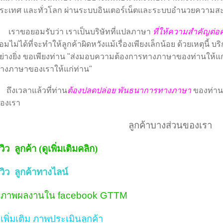
ระเทศ และทั่วโลก ผ่านระบบอินเตอร์เน็ตและระบบอำนวยความสะ
ราขอยอมรับว่า เราเป็นบริษัทที่แปลภาษา
ที่ให้ความสำคัญต่อ
อมไม่ได้ที่จะทำให้ลูกค้าผิดหวังแม้เรื่องเพียงเล็กน้อย ด้วยเหตุนี้ บ
ย่างยิ่ง ขอเพียงท่าน "ส่งมอบความต้องการทางภาษาของท่านให้
างภาษาของเราให้แก่ท่าน"
ึงเวลาแล้วที่ท่าน
ต้องปลดปล่อย พันธนาการทางภาษา
ของท่าน 
องเรา
ลูกค้าบางส่วนของเรา
ีวิว ลูกค้า (ดูเพิ่มเติมคลิก)
ีวิว ลูกค้า
ทางไลน์
ูภาพผลงานใน facebook GTTM
ูเพิ่มเติม ภาพประเมินลูกค้า