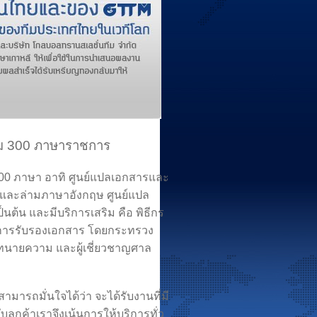
าม 300 ภาษาราชการ
 ภาษา อาทิ ศูนย์แปลเอกสารและ
รและล่ามภาษาอังกฤษ ศูนย์แปล
ต้น และมีบริการเสริม คือ พิธีกร
บริการรับรองเอกสาร โดยกระทรวง
) ทนายความ และผู้เชี่ยวชาญศาล
รถมั่นใจได้ว่า จะได้รับงานที่มี
กค้าเราจึงเน้นการให้บริการทั่ว