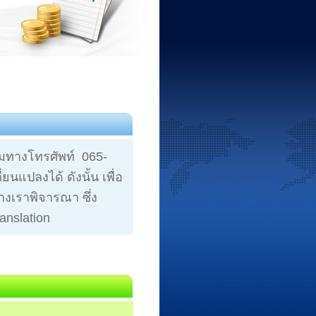
มทางโทรศัพท์
065-
นแปลงได้ ดังนั้น เพื่อ
ทางเราพิจารณา ซึ่ง
anslation