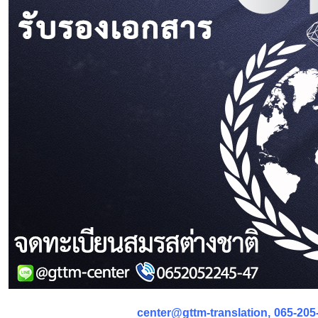
center@gttm-translation
,
065-205