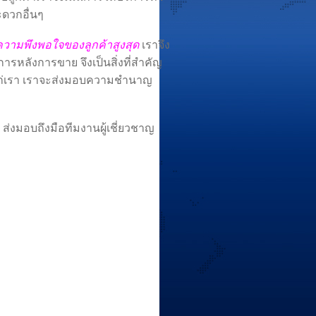
ดวกอื่นๆ
ความพึงพอใจของลูกค้าสูงสุด
เราจึง
ริการหลังการขาย จึงเป็นสิ่งที่สำคัญ
แก่เรา เราจะส่งมอบความชำนาญ
ส่งมอบถึงมือทีมงานผู้เชี่ยวชาญ