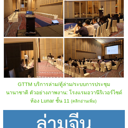
GTTM บริการล่าม/ตู้ล่าม/ระบบการประชุม
นานาชาติ
ตัวอย่างภาพงาน: โรงแรมอวานีริเวอร์ไซด์
ห้อง Lunar ชั้น 11
(คลิกอ่านเพิ่ม)