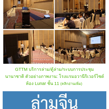
GTTM บริการล่าม/ตู้ล่าม/ระบบการประชุม
นานาชาติ
ตัวอย่างภาพงาน: โรงแรมอวานีริเวอร์ไซด์
ห้อง Lunar ชั้น 11
(คลิกอ่านเพิ่ม)