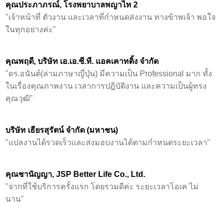
คุณประภาภรณ์, โรงพยาบาลพญาไท 2
"เจ้าหน้าที่ ตัวงาน และเวลาที่กำหนดส่งงาน ทางข้าพเจ้า พอใจ
ในทุกอย่างค่ะ"
คุณพฤดี, บริษัท เอ.เอ.ซี.ที. แอคเคาทติ้ง จำกัด
"ดร.อนันต์(ล่ามภาษาญี่ปุ่น) มีความเป็น Professional มาก ทั้ง
ในเรื่องคุณภาพงาน เวลาการปฎิบัติงาน และความเป็นผู้ทรง
คุณวุฒิ"
บริษัท เธียรสุรัตน์ จำกัด (มหาชน)
"แปลงานได้รวดเร็วและส่งมอบงานได้ตามกำหนดระยะเวลา"
คุณชานัญญา, JSP Better Life Co., Ltd.
"จากที่ใช้บริการครั้งแรก โดยรวมดีค่ะ ระยะเวลาโอเค ไม่
นาน"