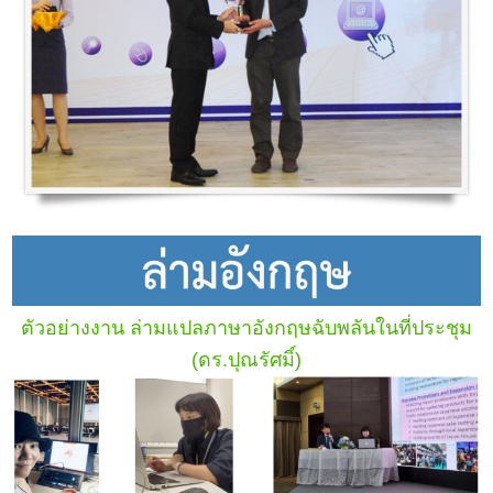
ตัวอย่างงาน ล่ามแปลภาษาอังกฤษฉับพลันในที่ประชุม
(ดร.ปุณรัศมิ์)