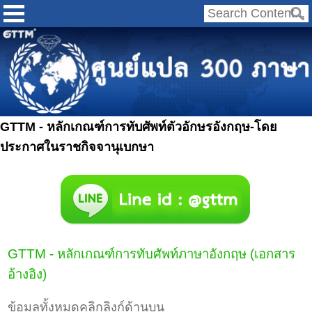
GTTM - หลักเกณฑ์การทับศัพท์ตัวอักษรอังกฤษ-โดย
ประกาศในราชกิจจานุเบกษา
GTTM - หลักเกณฑ์การทับศัพท์ภาษาอังกฤษ (เอกสาร
อ้างอิง)
ข้อมูลทั้งหมดคลิกลิงก์ด้านบน