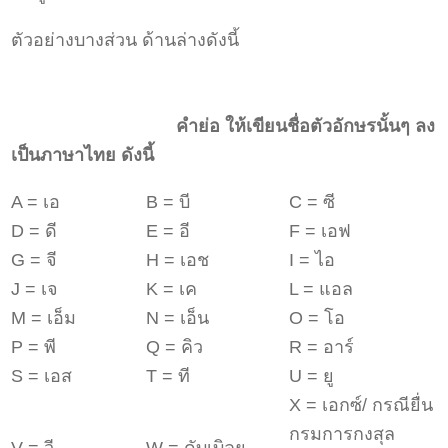
ตัวอย่างบางส่วน ด้านล่างดังนี้
คำย่อ ให้เขียนชื่อตัวอักษรนั้นๆ ลง
เป็นภาษาไทย ดังนี้
A = เอ
B = บี
C = ซี
D = ดี
E = อี
F = เอฟ
G = จี
H = เอช
I = ไอ
J = เจ
K = เค
L = แอล
M = เอ็ม
N = เอ็น
O = โอ
P = พี
Q = คิว
R = อาร์
S = เอส
T = ที
U = ยู
X = เอกซ์/ กรณียื่น
กรมการกงสุล