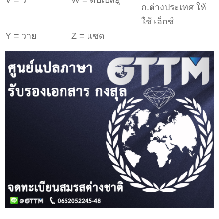
V = วี
W = ดับเบิลยู
ก.ต่างประเทศ ให้
ใช้ เอ็กซ์
Y = วาย
Z = แซด